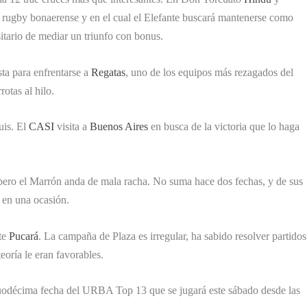
l rugby bonaerense y en el cual el Elefante buscará mantenerse como
itario de mediar un triunfo con bonus.
sta para enfrentarse a
Regatas
, uno de los equipos más rezagados del
rotas al hilo.
uis. El
CASI
visita a
Buenos Aires
en busca de la victoria que lo haga
 pero el Marrón anda de mala racha. No suma hace dos fechas, y de sus
 en una ocasión.
nte
Pucará
. La campaña de Plaza es irregular, ha sabido resolver partidos
eoría le eran favorables.
duodécima fecha del URBA Top 13 que se jugará este sábado desde las