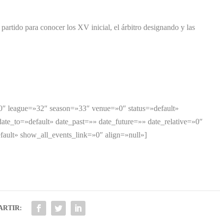
 partido para conocer los XV inicial, el árbitro designando y las
»0″ league=»32″ season=»33″ venue=»0″ status=»default»
ate_to=»default» date_past=»» date_future=»» date_relative=»0″
ault» show_all_events_link=»0″ align=»null»]
RTIR: