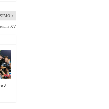
XIMO
gentina XV
re A