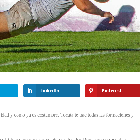
LinkedIn
Pinterest
idad y como ya es costumbre, Tocata te trae todas las formaciones y
cha 12 trae cruces más que interesantes. En Don Torcuato
Hindú
y