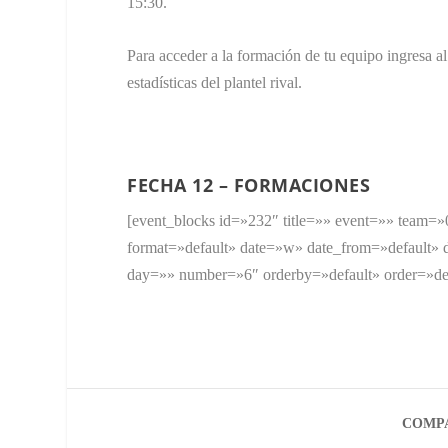
15:30.
Para acceder a la formación de tu equipo ingresa al
estadísticas del plantel rival.
FECHA 12 – FORMACIONES
[event_blocks id=»232″ title=»» event=»» team=
format=»default» date=»w» date_from=»default» d
day=»» number=»6″ orderby=»default» order=»def
COMPA