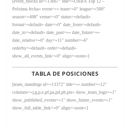
[event_blocks id=»13667″ title=»URBA Top 12 –
Próxima fecha» event=»» team=»0″ league=»500″
season=»498″ venue=»0″ status=»default»
format=»default» date=»0″ date_from=»default»
date_to=»default» date_past=»» date_future=»»
date_relative=»0″ day=»11″ number=»6″
orderby=»default» order=»default»
show_all_events_link=»0″ align=»none»]
TABLA DE POSICIONES
[team_standings id=»13372″ title=»» number=»12″
columns=»j,g,p,e,pf,pa,pd,pb,pts» show_team_logo=»1″
show_published_events=»1″ show_future_events=»1″
show_full_table_link=»0″ align=»none»]