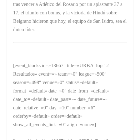
tras vencer a Atlético del Rosario por un aplastante 37 a
17, el triunfo con bonus, y la victoria de Hindú sobre
Belgrano hicieron que hoy, el equipo de San Isidro, sea el
único líder.
[event_blocks id=»13667″ title=»URBA Top 12 –
Resultados» event=»» team=»0″ league=»500″
season=»498″ venue=»0″ status=»default»
format=»default» date=»0″ date_from=»default»
date_to=»default» date_past=»» date_future=»»
date_relative=»0″ day=»10″ number=»6″
orderby=»default» order=»default»
show_all_events_link=»0″ align=»none»]