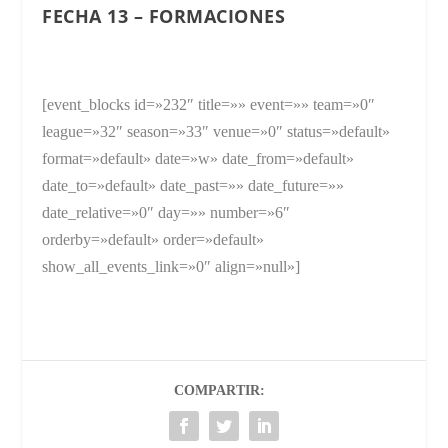
FECHA 13 – FORMACIONES
[event_blocks id=»232″ title=»» event=»» team=»0″
league=»32″ season=»33″ venue=»0″ status=»default»
format=»default» date=»w» date_from=»default»
date_to=»default» date_past=»» date_future=»»
date_relative=»0″ day=»» number=»6″
orderby=»default» order=»default»
show_all_events_link=»0″ align=»null»]
COMPARTIR: