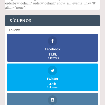
orderby="default" order="default" show_all_events_link="0"
align="none"]
SÍGUENOS!
Follows
Facebook
11.8k
Followers
Twitter
4.1k
Followers