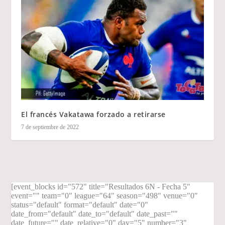
El francés Vakatawa forzado a retirarse
7 de septiembre de 2022
[event_blocks id="572" title="Resultados 6N - Fecha 5"
event="" team="0" league="64" season="498" venue="0"
status="default" format="default" date="0"
date_from="default" date_to="default" date_past=""
date_future="" date_relative="0" day="5" number="3"