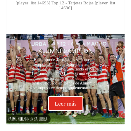
[player_list 14693] Top 12 - Tarjetas Rojas [player_list
14696]
ALUMNI CAMPEÓN
El equipo de Tortuguitas se impuso en
tiempo extra ante a Belgrano y sumó su
tercer de la URBA. Juan Landó el héroe.
La cancha del CASI recibió una vez más
la definición del Torneo de la URBA,
final que quedó en manos de Alumni que
se impuso en tiempo suplementario a...
Leer más