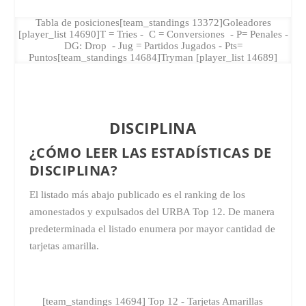
Tabla de posiciones[team_standings 13372]Goleadores
[player_list 14690]T = Tries - C = Conversiones - P= Penales -
DG: Drop - Jug = Partidos Jugados - Pts=
Puntos[team_standings 14684]Tryman [player_list 14689]
DISCIPLINA
¿CÓMO LEER LAS ESTADÍSTICAS DE
DISCIPLINA?
El listado más abajo publicado es el ranking de los
amonestados y expulsados del
URBA Top 12
. De manera
predeterminada el listado enumera por mayor cantidad de
tarjetas amarilla.
[team_standings 14694] Top 12 - Tarjetas Amarillas