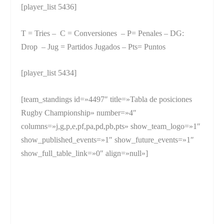
[player_list 5436]
T = Tries – C = Conversiones – P= Penales – DG:
Drop – Jug = Partidos Jugados – Pts= Puntos
[player_list 5434]
[team_standings id=»4497″ title=»Tabla de posiciones
Rugby Championship» number=»4″
columns=»j,g,p,e,pf,pa,pd,pb,pts» show_team_logo=»1″
show_published_events=»1″ show_future_events=»1″
show_full_table_link=»0″ align=»null»]