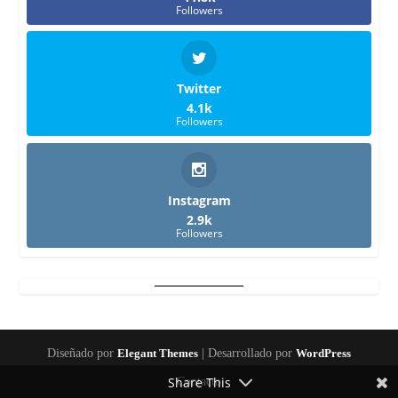
Followers
Twitter
4.1k
Followers
Instagram
2.9k
Followers
Diseñado por
Elegant Themes
| Desarrollado por
WordPress
Share This
Contacto