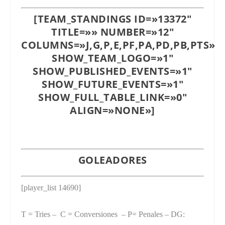
[TEAM_STANDINGS ID=»13372″
TITLE=»» NUMBER=»12″
COLUMNS=»J,G,P,E,PF,PA,PD,PB,PTS»
SHOW_TEAM_LOGO=»1″
SHOW_PUBLISHED_EVENTS=»1″
SHOW_FUTURE_EVENTS=»1″
SHOW_FULL_TABLE_LINK=»0″
ALIGN=»NONE»]
GOLEADORES
[player_list 14690]
T = Tries – C = Conversiones – P= Penales – DG: