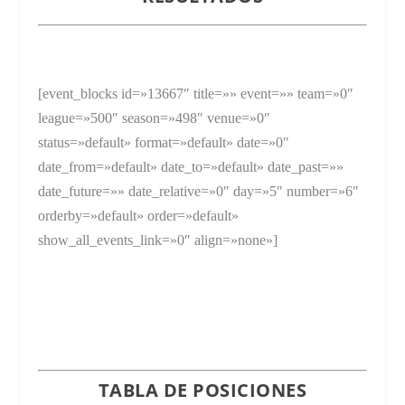
[event_blocks id=»13667″ title=»» event=»» team=»0″
league=»500″ season=»498″ venue=»0″
status=»default» format=»default» date=»0″
date_from=»default» date_to=»default» date_past=»»
date_future=»» date_relative=»0″ day=»5″ number=»6″
orderby=»default» order=»default»
show_all_events_link=»0″ align=»none»]
TABLA DE POSICIONES