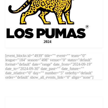
2024
[event_blocks id="4939" title="" event="" team="0"
league="184" season="498" venue="0" status="default"
format="default" date="range" date_from="2024-09-19"
date_to="2024-09-30" date_past="" date_future=""
date_relative="0" day="" number="5" orderby="default"
order="default" show_all_events_link="0" align="none"]