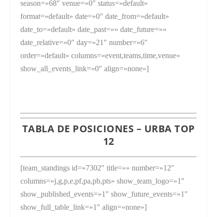
season=»68″ venue=»0″ status=»default»
format=»default» date=»0″ date_from=»default»
date_to=»default» date_past=»» date_future=»»
date_relative=»0″ day=»21″ number=»6″
order=»default» columns=»event,teams,time,venue»
show_all_events_link=»0″ align=»none»]
TABLA DE POSICIONES – URBA TOP
12
[team_standings id=»7302″ title=»» number=»12″
columns=»j,g,p,e,pf,pa,pb,pts» show_team_logo=»1″
show_published_events=»1″ show_future_events=»1″
show_full_table_link=»1″ align=»none»]