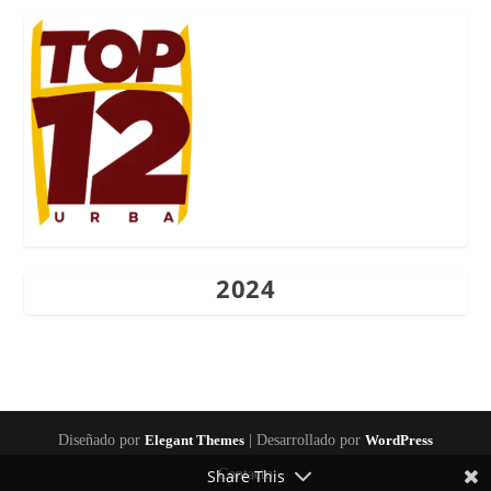
2024
Diseñado por
Elegant Themes
| Desarrollado por
WordPress
Share This
Contacto