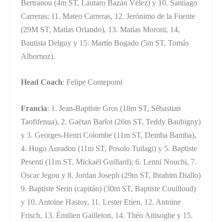
Bertranou (4m ST, Lautaro Bazán Vélez) y 10. Santiago
Carreras; 11. Mateo Carreras, 12. Jerónimo de la Fuente
(29M ST, Matías Orlando), 13. Matías Moroni, 14,
Bautista Delguy y 15. Martín Bogado (5m ST, Tomás
Albornoz).
Head Coach
: Felipe Contepomi
Francia
: 1. Jean-Baptiste Gros (18m ST, Sébastian
Taofifenua), 2. Gaëtan Barlot (26m ST, Teddy Baubigny)
y 3. Georges-Henri Colombe (11m ST, Demba Bamba),
4. Hugo Auradou (11m ST, Posolo Tuilagi) y 5. Baptiste
Pesenti (11m ST, Mickaël Guillard); 6. Lenni Nouchi, 7.
Oscar Jegou y 8. Jordan Joseph (29m ST, Ibrahim Diallo)
9. Baptiste Serin (capitán) (30m ST, Baptiste Couilloud)
y 10. Antoine Hastoy, 11. Lester Etien, 12. Antoine
Frisch, 13. Émilien Gailleton, 14. Théo Attisogbe y 15.