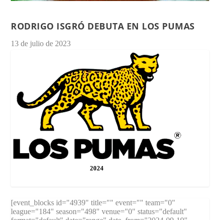
RODRIGO ISGRÓ DEBUTA EN LOS PUMAS
13 de julio de 2023
2024
[event_blocks id="4939" title="" event="" team="0"
league="184" season="498" venue="0" status="default"