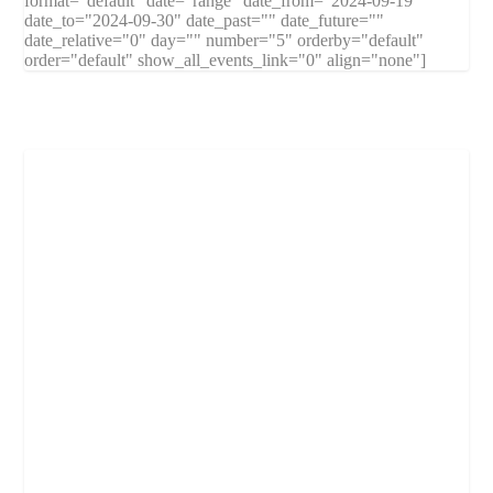
format="default" date="range" date_from="2024-09-19"
date_to="2024-09-30" date_past="" date_future=""
date_relative="0" day="" number="5" orderby="default"
order="default" show_all_events_link="0" align="none"]