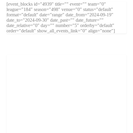
[event_blocks id="4939" title="" event="" team="0"
league="184" season="498" venue="0" status="default"
format="default" date="range" date_from="2024-09-19"
date_to="2024-09-30" date_past="" date_future=""
date_relative="0" day="" number="5" orderby="default"
order="default" show_all_events_link="0" align="none"]