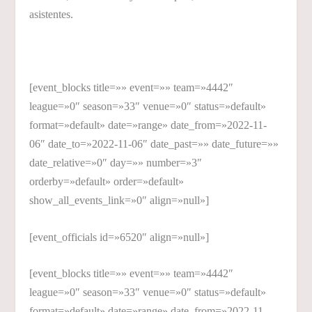
asistentes.
[event_blocks title=»» event=»» team=»4442″
league=»0″ season=»33″ venue=»0″ status=»default»
format=»default» date=»range» date_from=»2022-11-
06″ date_to=»2022-11-06″ date_past=»» date_future=»»
date_relative=»0″ day=»» number=»3″
orderby=»default» order=»default»
show_all_events_link=»0″ align=»null»]
[event_officials id=»6520″ align=»null»]
[event_blocks title=»» event=»» team=»4442″
league=»0″ season=»33″ venue=»0″ status=»default»
format=»default» date=»range» date_from=»2022-11-