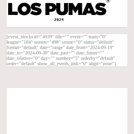
2024
[event_blocks id="4939" title="" event="" team="0"
league="184" season="498" venue="0" status="default"
format="default" date="range" date_from="2024-09-19"
date_to="2024-09-30" date_past="" date_future=""
date_relative="0" day="" number="5" orderby="default"
order="default" show_all_events_link="0" align="none"]