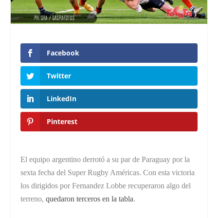
Facebook
Twitter
LinkedIn
Pinterest
El equipo argentino derrotó a su par de Paraguay por la
sexta fecha del Super Rugby Américas. Con esta victoria
los dirigidos por Fernandez Lobbe recuperaron algo del
terreno,
quedaron terceros en la tabla
.