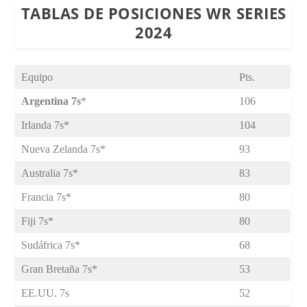
TABLAS DE POSICIONES WR SERIES
2024
Equipo
Pts.
Argentina 7s
*
106
Irlanda 7s*
104
Nueva Zelanda 7s*
93
Australia 7s*
83
Francia 7s*
80
Fiji 7s*
80
Sudáfrica 7s*
68
Gran Bretaña 7s*
53
EE.UU. 7s
52