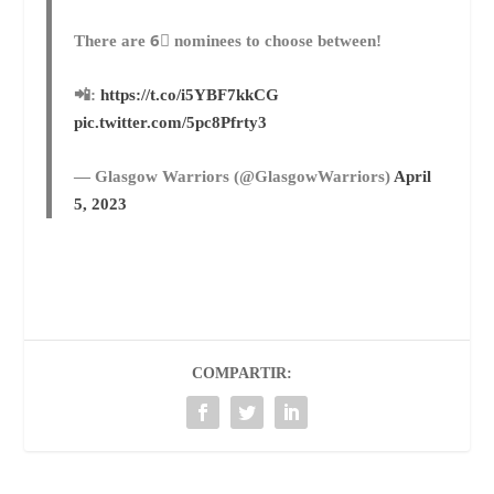
There are 6⃣ nominees to choose between!
📲:
https://t.co/i5YBF7kkCG
pic.twitter.com/5pc8Pfrty3
— Glasgow Warriors (@GlasgowWarriors)
April
5, 2023
COMPARTIR: