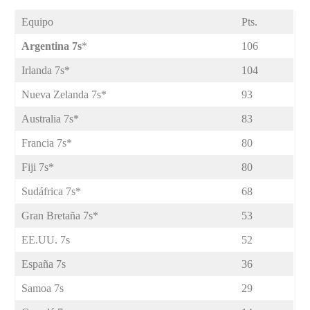
Equipo
Pts.
Argentina 7s
*
106
Irlanda 7s*
104
Nueva Zelanda 7s*
93
Australia 7s*
83
Francia 7s*
80
Fiji 7s*
80
Sudáfrica 7s*
68
Gran Bretaña 7s*
53
EE.UU. 7s
52
España 7s
36
Samoa 7s
29