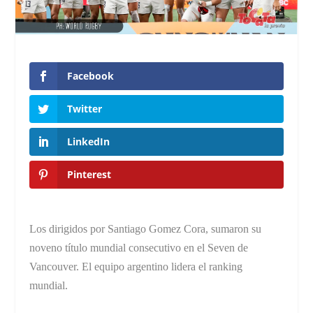
Facebook
Twitter
LinkedIn
Pinterest
Los dirigidos por Santiago Gomez Cora, sumaron su
noveno título mundial consecutivo en el Seven de
Vancouver. El equipo argentino lidera el ranking
mundial.