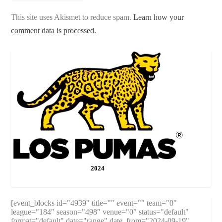
This site uses Akismet to reduce spam.
Learn how your
comment data is processed.
2024
[event_blocks id="4939" title="" event="" team="0"
league="184" season="498" venue="0" status="default"
format="default" date="range" date_from="2024-09-19"