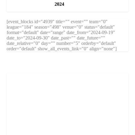
2024
[event_blocks id="4939" title="" event="" team="0"
league="184" season="498" venue="0" status="default"
format="default" date="range" date_from="2024-09-19"
date_to="2024-09-30" date_past="" date_future=""
date_relative="0" day="" number="5" orderby="default"
order="default" show_all_events_link="0" align="none"]