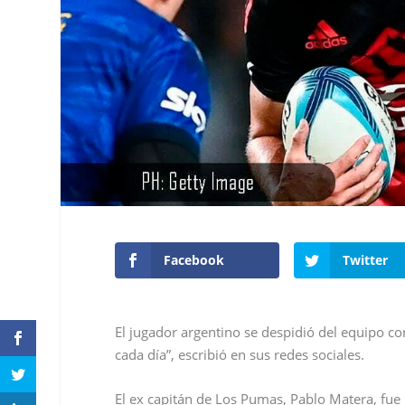
Facebook
Twitter
El jugador argentino se despidió del equipo co
cada día”, escribió en sus redes sociales.
El ex capitán de Los Pumas, Pablo Matera, fue