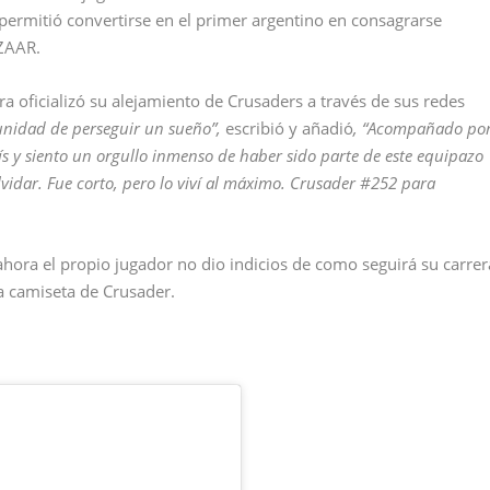
le permitió convertirse en el primer argentino en consagrarse
ZAAR.
ra oficializó su alejamiento de Crusaders a través de sus redes
unidad de perseguir un sueño”,
escribió y añadió
, “Acompañado po
aís y siento un orgullo inmenso de haber sido parte de este equipazo
idar. Fue corto, pero lo viví al máximo. Crusader #252 para
 ahora el propio jugador no dio indicios de como seguirá su carrer
a camiseta de Crusader.