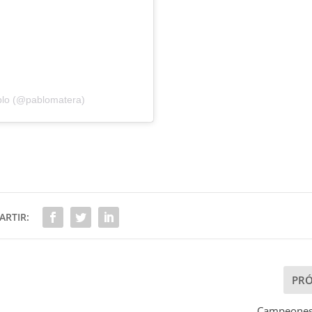
blo (@pablomatera)
RTIR:
PR
Campeones 