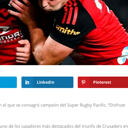
LinkedIn
Pinterest
n el que se consagró campeón del Super Rugby Pacific, “Disfrute
 uno de los jugadores más destacados del triunfo de Crusaders e