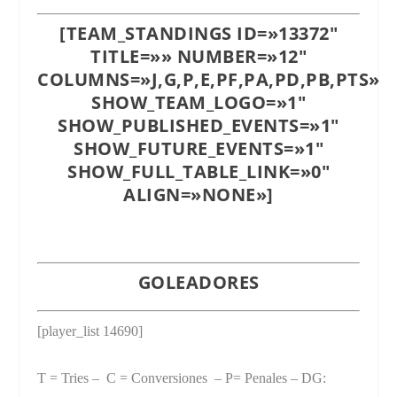
[TEAM_STANDINGS ID=»13372″
TITLE=»» NUMBER=»12″
COLUMNS=»J,G,P,E,PF,PA,PD,PB,PTS»
SHOW_TEAM_LOGO=»1″
SHOW_PUBLISHED_EVENTS=»1″
SHOW_FUTURE_EVENTS=»1″
SHOW_FULL_TABLE_LINK=»0″
ALIGN=»NONE»]
GOLEADORES
[player_list 14690]
T = Tries – C = Conversiones – P= Penales – DG: