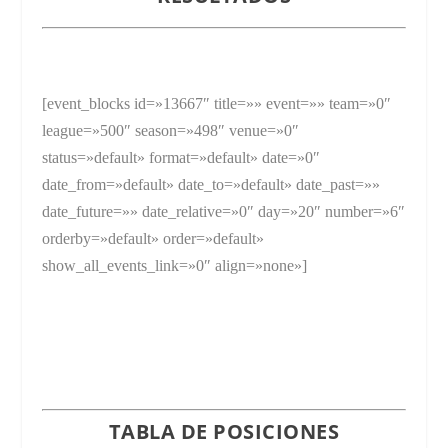
[event_blocks id=»13667″ title=»» event=»» team=»0″
league=»500″ season=»498″ venue=»0″
status=»default» format=»default» date=»0″
date_from=»default» date_to=»default» date_past=»»
date_future=»» date_relative=»0″ day=»20″ number=»6″
orderby=»default» order=»default»
show_all_events_link=»0″ align=»none»]
TABLA DE POSICIONES