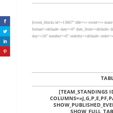
[event_blocks id=»13667″ title=»» event=»» tea
format=»default» date=»0″ date_from=»default» d
day=»16″ number=»6″ orderby=»default» order=»
TAB
[TEAM_STANDINGS I
COLUMNS=»J,G,P,E,PF,
SHOW_PUBLISHED_EVE
SHOW_FULL_TAB