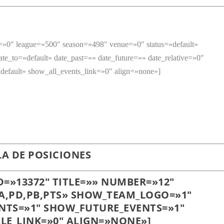
m=»0″ league=»500″ season=»498″ venue=»0″ status=»default»
ate_to=»default» date_past=»» date_future=»» date_relative=»0″
default» show_all_events_link=»0″ align=»none»]
LA DE POSICIONES
D=»13372″ TITLE=»» NUMBER=»12″
PA,PD,PB,PTS» SHOW_TEAM_LOGO=»1″
NTS=»1″ SHOW_FUTURE_EVENTS=»1″
LE_LINK=»0″ ALIGN=»NONE»]