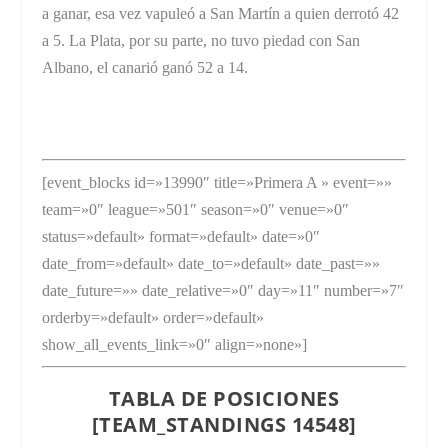
a ganar, esa vez vapuleó a San Martín a quien derrotó 42
a 5. La Plata, por su parte, no tuvo piedad con San
Albano, el canarió ganó 52 a 14.
[event_blocks id=»13990″ title=»Primera A » event=»»
team=»0″ league=»501″ season=»0″ venue=»0″
status=»default» format=»default» date=»0″
date_from=»default» date_to=»default» date_past=»»
date_future=»» date_relative=»0″ day=»11″ number=»7″
orderby=»default» order=»default»
show_all_events_link=»0″ align=»none»]
TABLA DE POSICIONES
[TEAM_STANDINGS 14548]