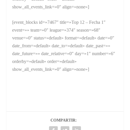
show_all_events_link=»0″ align=»none»]
[event_blocks id=»7467″ title=»Top 12 – Fecha 1″
event=»» team=»0″ league=»374″ season=»68″
venue=»0″ status=»default» format=»default» date=»0″
date_from=»default» date_to=»default» date_past=»»
date_future=»» date_relative=»0″ day=»1″ number=»6″
orderby=»default» order=»default»
show_all_events_link=»0″ align=»none»]
COMPARTIR: