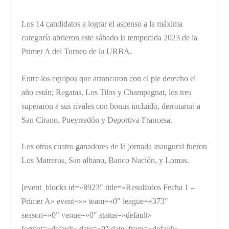
Los 14 candidatos a lograr el ascenso a la máxima
categoría abrieron este sábado la temporada 2023 de la
Primer A del Torneo de la URBA.
Entre los equipos que arrancaron con el pie derecho el
año están; Regatas, Los Tilos y Champagnat, los tres
superaron a sus rivales con bonus incluido, derrotaron a
San Cirano, Pueyrredón y Deportiva Francesa.
Los otros cuatro ganadores de la jornada inaugural fueron
Los Matreros, San albano, Banco Nación, y Lomas.
[event_blocks id=»8923″ title=»Resultados Fecha 1 –
Primer A» event=»» team=»0″ league=»373″
season=»0″ venue=»0″ status=»default»
format=»default» date=»0″ date_from=»default»