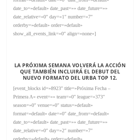
date_to=»default» date_past=»» date_future=»»
date_relative=»0″ day=»1″ number=»7″
orderby=»default» order=»default»
show_all_events_link=»0″ align=»none»]
LA PRÓXIMA SEMANA VOLVERÁ LA ACCIÓN
QUE TAMBIÉN INCLUIRÁ EL DEBUT DEL
NUEVO FO
RMATO DEL URBA TOP 12
.
[event_blocks id=»8923″ title=»Próxima Fecha –
Primera A» event=»» team=»0″ league=»373″
season=»0″ venue=»0″ status=»default»
format=»default» date=»0″ date_from=»default»
date_to=»default» date_past=»» date_future=»»
date_relative=»0″ day=»2″ number=»7″
orderby=»default» order=»default»