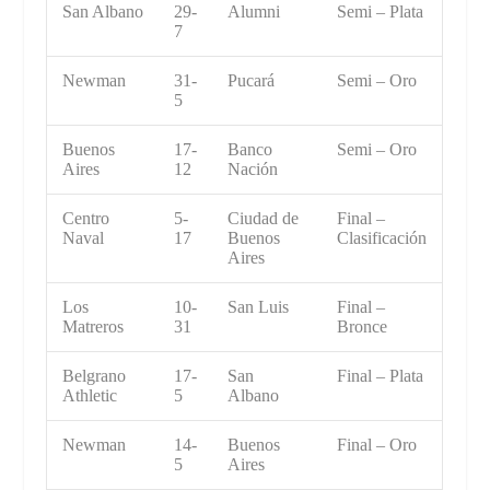
San Albano
29-
Alumni
Semi – Plata
7
Newman
31-
Pucará
Semi – Oro
5
Buenos
17-
Banco
Semi – Oro
Aires
12
Nación
Centro
5-
Ciudad de
Final –
Naval
17
Buenos
Clasificación
Aires
Los
10-
San Luis
Final –
Matreros
31
Bronce
Belgrano
17-
San
Final – Plata
Athletic
5
Albano
Newman
14-
Buenos
Final – Oro
5
Aires