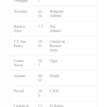
Georgian
7
Newman
21-
Belgrano
14
Athletic
Buenos
7-7
San
Aires
Albano
T.F. San
19-
Ciudad de
Pedro
33
Buenos
Aires
Centro
19-
Tigre
Naval
7
Alumni
29-
Hindú
12
Pucará
19-
CASI
5
Ciudad de
12-
El Retiro