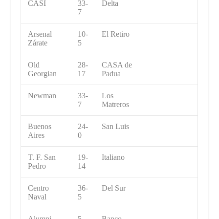
CASI
33-
Delta
7
Arsenal
10-
El Retiro
Zárate
5
Old
28-
CASA de
Georgian
17
Padua
Newman
33-
Los
7
Matreros
Buenos
24-
San Luis
Aires
0
T. F. San
19-
Italiano
Pedro
14
Centro
36-
Del Sur
Naval
5
Alumni
5-
Banco