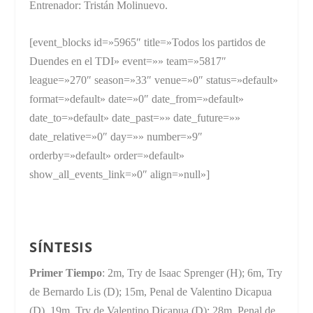
Entrenador: Tristán Molinuevo.
[event_blocks id=»5965″ title=»Todos los partidos de
Duendes en el TDI» event=»» team=»5817″
league=»270″ season=»33″ venue=»0″ status=»default»
format=»default» date=»0″ date_from=»default»
date_to=»default» date_past=»» date_future=»»
date_relative=»0″ day=»» number=»9″
orderby=»default» order=»default»
show_all_events_link=»0″ align=»null»]
SÍNTESIS
Primer Tiempo
: 2m, Try de Isaac Sprenger (H); 6m, Try
de Bernardo Lis (D); 15m, Penal de Valentino Dicapua
(D), 19m, Try de Valentino Dicapua (D); 28m, Penal de