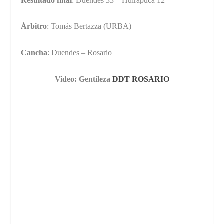
Resultado final
: Duendes 33 – Huirapuca 12
Árbitro
: Tomás Bertazza (URBA)
Cancha
: Duendes – Rosario
Video: Gentileza
DDT ROSARIO