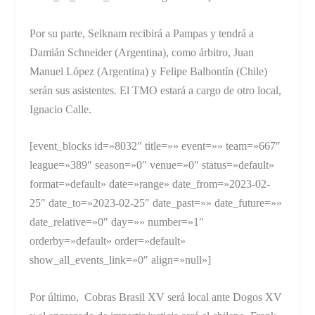
Por su parte, Selknam recibirá a Pampas y tendrá a
Damián Schneider (Argentina), como árbitro, Juan
Manuel López (Argentina) y Felipe Balbontín (Chile)
serán sus asistentes. El TMO estará a cargo de otro local,
Ignacio Calle.
[event_blocks id=»8032″ title=»» event=»» team=»667″
league=»389″ season=»0″ venue=»0″ status=»default»
format=»default» date=»range» date_from=»2023-02-
25″ date_to=»2023-02-25″ date_past=»» date_future=»»
date_relative=»0″ day=»» number=»1″
orderby=»default» order=»default»
show_all_events_link=»0″ align=»null»]
Por último, Cobras Brasil XV será local ante Dogos XV