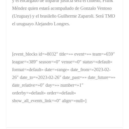
y el encargado de impartir justicia será el chileno, Frank
Méndez quien estará acompañado de Gonzalo Ventoso
(Uruguay) y el brasileño Guilherme Zaparoli. Será TMO
el uruguayo Alejandro Longres.
[event_blocks id=»8032″ title=»» event=»» team=»659″
league=»389″ season=»0″ venue=»0″ status=»default»
format=»default» date=»range» date_from=»2023-02-
26″ date_to=»2023-02-26″ date_past=»» date_future=»»
date_relative=»0″ day=»» number=»1″
orderby=»default» order=»default»
show_all_events_link=»0″ align=»null»]