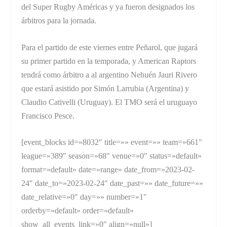
del Super Rugby Américas y ya fueron designados los
árbitros para la jornada.
Para el partido de este viernes entre Peñarol, que jugará
su primer partido en la temporada, y American Raptors
tendrá como árbitro a al argentino Nehuén Jauri Rivero
que estará asistido por Simón Larrubia (Argentina) y
Claudio Cativelli (Uruguay). El TMO será el uruguayo
Francisco Pesce.
[event_blocks id=»8032″ title=»» event=»» team=»661″
league=»389″ season=»68″ venue=»0″ status=»default»
format=»default» date=»range» date_from=»2023-02-
24″ date_to=»2023-02-24″ date_past=»» date_future=»»
date_relative=»0″ day=»» number=»1″
orderby=»default» order=»default»
show_all_events_link=»0″ align=»null»]