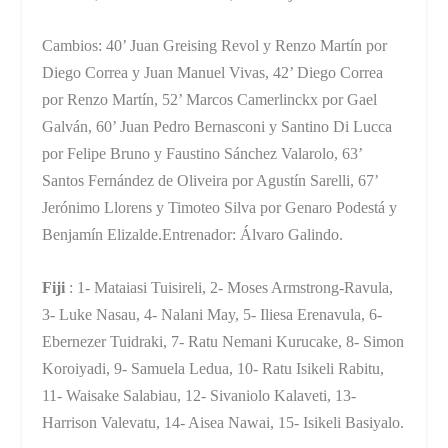
Cambios: 40’ Juan Greising Revol y Renzo Martín por
Diego Correa y Juan Manuel Vivas, 42’ Diego Correa
por Renzo Martín, 52’ Marcos Camerlinckx por Gael
Galván, 60’ Juan Pedro Bernasconi y Santino Di Lucca
por Felipe Bruno y Faustino Sánchez Valarolo, 63’
Santos Fernández de Oliveira por Agustín Sarelli, 67’
Jerónimo Llorens y Timoteo Silva por Genaro Podestá y
Benjamín Elizalde.Entrenador: Álvaro Galindo.
Fiji
: 1- Mataiasi Tuisireli, 2- Moses Armstrong-Ravula,
3- Luke Nasau, 4- Nalani May, 5- Iliesa Erenavula, 6-
Ebernezer Tuidraki, 7- Ratu Nemani Kurucake, 8- Simon
Koroiyadi, 9- Samuela Ledua, 10- Ratu Isikeli Rabitu,
11- Waisake Salabiau, 12- Sivaniolo Kalaveti, 13-
Harrison Valevatu, 14- Aisea Nawai, 15- Isikeli Basiyalo.