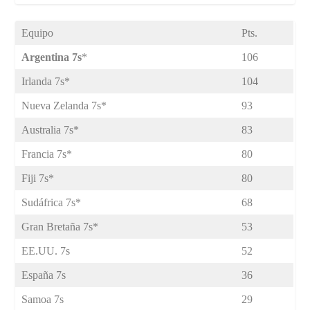
Equipo
Pts.
Argentina 7s
*
106
Irlanda 7s*
104
Nueva Zelanda 7s*
93
Australia 7s*
83
Francia 7s*
80
Fiji 7s*
80
Sudáfrica 7s*
68
Gran Bretaña 7s*
53
EE.UU. 7s
52
España 7s
36
Samoa 7s
29