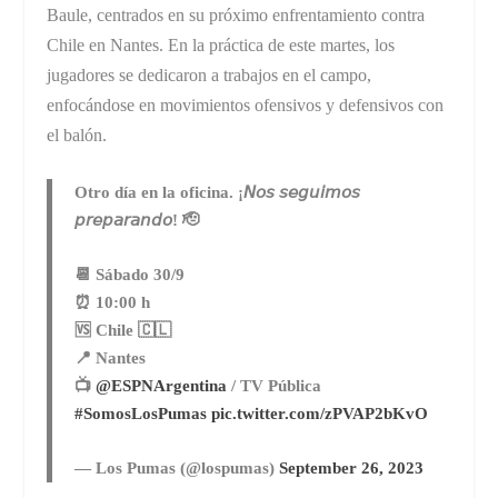
Baule, centrados en su próximo enfrentamiento contra
Chile en Nantes. En la práctica de este martes, los
jugadores se dedicaron a trabajos en el campo,
enfocándose en movimientos ofensivos y defensivos con
el balón.
Otro día en la oficina. ¡𝘕𝘰𝘴 𝘴𝘦𝘨𝘶𝘪𝘮𝘰𝘴
𝘱𝘳𝘦𝘱𝘢𝘳𝘢𝘯𝘥𝘰! 🫡
📆 Sábado 30/9
⏰ 10:00 h
🆚 Chile 🇨🇱
📍 Nantes
📺
@ESPNArgentina
/ TV Pública
#SomosLosPumas
pic.twitter.com/zPVAP2bKvO
— Los Pumas (@lospumas)
September 26, 2023