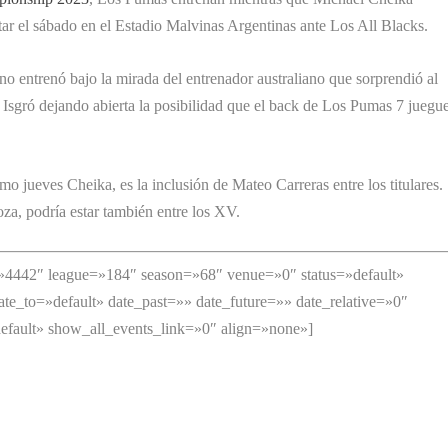
ntar el sábado en el Estadio Malvinas Argentinas ante Los All Blacks.
ino entrenó bajo la mirada del entrenador australiano que sorprendió al
o Isgró dejando abierta la posibilidad que el back de Los Pumas 7 juegu
o jueves Cheika, es la inclusión de Mateo Carreras entre los titulares.
a, podría estar también entre los XV.
=»4442″ league=»184″ season=»68″ venue=»0″ status=»default»
ate_to=»default» date_past=»» date_future=»» date_relative=»0″
fault» show_all_events_link=»0″ align=»none»]