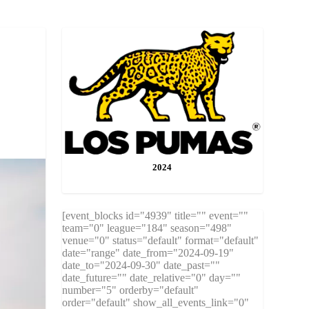
2024
[event_blocks id="4939" title="" event=""
team="0" league="184" season="498"
venue="0" status="default" format="default"
date="range" date_from="2024-09-19"
date_to="2024-09-30" date_past=""
date_future="" date_relative="0" day=""
number="5" orderby="default"
order="default" show_all_events_link="0"