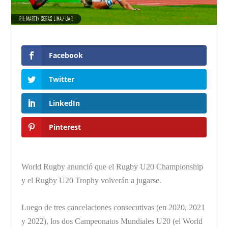
Facebook
Twitter
LinkedIn
Pinterest
World Rugby anunció que el Rugby U20 Championship
y el Rugby U20 Trophy volverán a jugarse.
Luego de tres cancelaciones consecutivas (en 2020, 2021
y 2022), los dos Campeonatos Mundiales U20 (el World