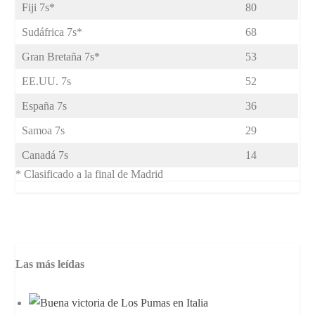
Fiji 7s*
80
Sudáfrica 7s*
68
Gran Bretaña 7s*
53
EE.UU. 7s
52
España 7s
36
Samoa 7s
29
Canadá 7s
14
* Clasificado a la final de Madrid
Las más leídas