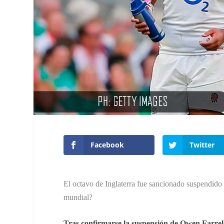
Facebook
Twitter
El octavo de Inglaterra fue sancionado suspendido l
mundial?
Tras confirmarse la suspensión de Owen Farrel