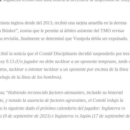
seta inglesa desde del 2013, recibió una tarjeta amarilla en la derrota
la Búnker”, norma que le permite al árbitro asistente del TMO revisar
u revisión, finalmente se determinó que Vunipola debía ser expulsado.
cibió la noticia que el Comité Disciplinario decidió suspenderlo por tres
 Ley 9.13
(Un jugador no debe tacklear a un oponente temprano, tarde 
otros, tacklear o intentar tacklear a un oponente por encima de la línea
debajo de la línea de los hombros).
ma; “
Habiendo reconocido
factores atenuantes, incluido su historial
o, y notado la ausencia de factores agravantes, el Comité redujo la
o lo siguiente dado el próximo calendario del jugador: Inglaterra vs
na (9 de septiembre de 2023) e Inglaterra vs Japón (17 de septiembre d