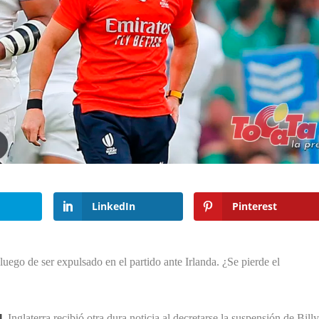
LinkedIn
Pinterest
uego de ser expulsado en el partido ante Irlanda. ¿Se pierde el
l
, Inglaterra recibió otra dura noticia al decretarse la suspensión de Bill