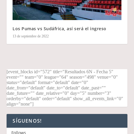
Los Pumas vs Sudáfrica, así será el ingreso
13 de septiembre de 2022
[event_blocks id="572" title="Resultados 6N - Fecha 5"
event="" team="0" league="64" season="498" venue="0"
status="default" format="default" date="0"
date_from="default" date_to="default" date_past=""
date_future="" date_relative="0" day="5" number="3"
orderby="default" order="default" show_all_events_link="0"
align="none"]
SÍGUENOS!
Follows