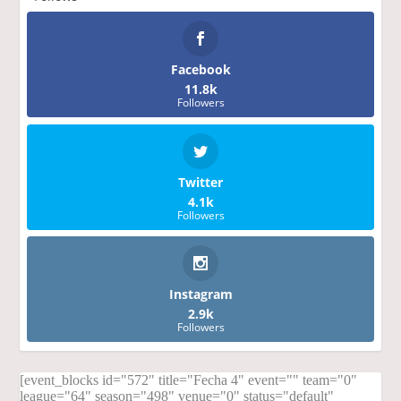
Facebook
11.8k
Followers
Twitter
4.1k
Followers
Instagram
2.9k
Followers
[event_blocks id="572" title="Fecha 4" event="" team="0"
league="64" season="498" venue="0" status="default"