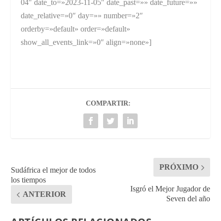
04″ date_to=»2023-11-05″ date_past=»» date_future=»»
date_relative=»0″ day=»» number=»2″
orderby=»default» order=»default»
show_all_events_link=»0″ align=»none»]
COMPARTIR:
PRÓXIMO
Sudáfrica el mejor de todos
los tiempos
Isgró el Mejor Jugador de
ANTERIOR
Seven del año