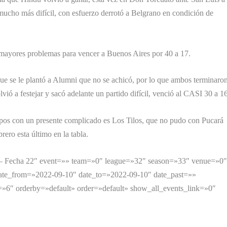
mucho más difícil, con esfuerzo derrotó a Belgrano en condición de
o mayores problemas para vencer a Buenos Aires por 40 a 17.
que se le plantó a Alumni que no se achicó, por lo que ambos terminaro
lvió a festejar y sacó adelante un partido difícil, venció al CASI 30 a 1
ipos con un presente complicado es Los Tilos, que no pudo con Pucará
ero esta último en la tabla.
3 – Fecha 22″ event=»» team=»0″ league=»32″ season=»33″ venue=»0
 date_from=»2022-09-10″ date_to=»2022-09-10″ date_past=»»
=»6″ orderby=»default» order=»default» show_all_events_link=»0″