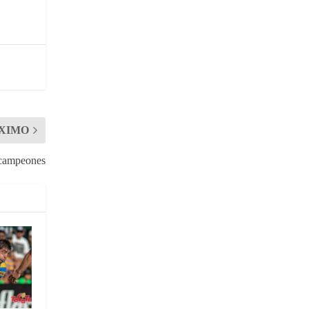
XIMO
 campeones