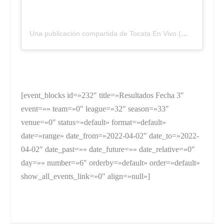
Una publicación compartida de Tocata En Vivo (@tocatalaprevia)
[event_blocks id=»232″ title=»Resultados Fecha 3″
event=»» team=»0″ league=»32″ season=»33″
venue=»0″ status=»default» format=»default»
date=»range» date_from=»2022-04-02″ date_to=»2022-
04-02″ date_past=»» date_future=»» date_relative=»0″
day=»» number=»6″ orderby=»default» order=»default»
show_all_events_link=»0″ align=»null»]