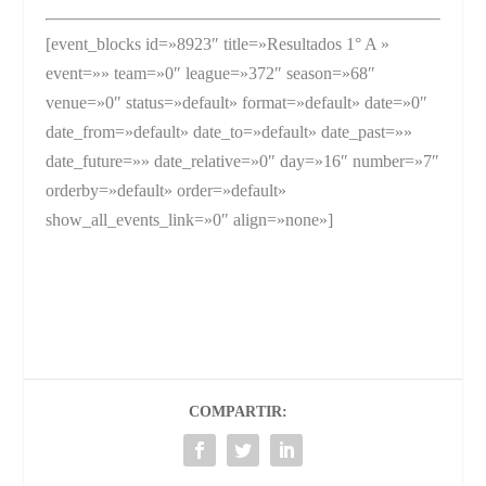
[event_blocks id=»8923″ title=»Resultados 1° A »
event=»» team=»0″ league=»372″ season=»68″
venue=»0″ status=»default» format=»default» date=»0″
date_from=»default» date_to=»default» date_past=»»
date_future=»» date_relative=»0″ day=»16″ number=»7″
orderby=»default» order=»default»
show_all_events_link=»0″ align=»none»]
COMPARTIR: