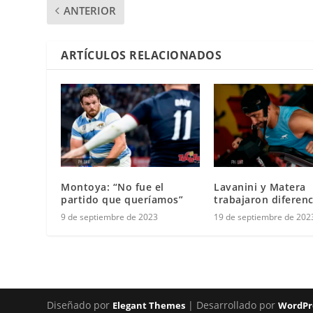
ANTERIOR
ARTÍCULOS RELACIONADOS
Montoya: “No fue el
Lavanini y Matera
partido que queríamos”
trabajaron diferen
9 de septiembre de 2023
19 de septiembre de 202
Diseñado por
| Desarrollado por
Elegant Themes
WordPr