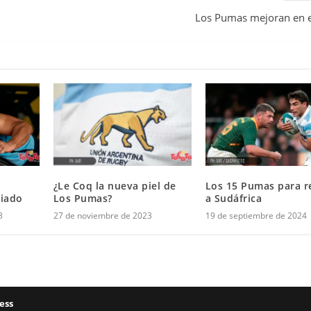
Los Pumas mejoran en e
¿Le Coq la nueva piel de
Los 15 Pumas para re
ciado
Los Pumas?
a Sudáfrica
3
27 de noviembre de 2023
19 de septiembre de 2024
ess