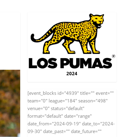
2024
[event_blocks id="4939" title="" event=""
team="0" league="184" season="498"
venue="0" status="default"
format="default" date="range"
date_from="2024-09-19" date_to="2024-
09-30" date_past="" date_future=""