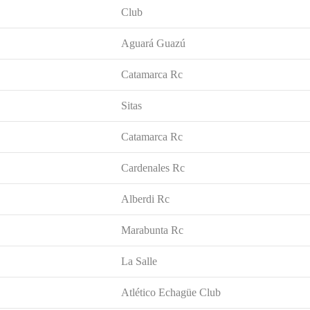
Club
Aguará Guazú
Catamarca Rc
Sitas
Catamarca Rc
Cardenales Rc
Alberdi Rc
Marabunta Rc
La Salle
Atlético Echagüe Club