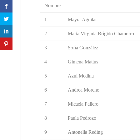
Nombre
1
Mayra Aguilar
2
María Virginia Brígido Chamorro
3
Sofía González
4
Gimena Mattus
5
Azul Medina
6
Andrea Moreno
7
Micaela Pallero
8
Paula Pedrozo
9
Antonella Reding