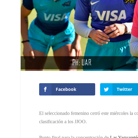
Facebook
Twitter
El seleccionado femenino cerró este miércoles la 
clasificación a los JJOO.
Punto final para la concentración de
Las Yaguareté