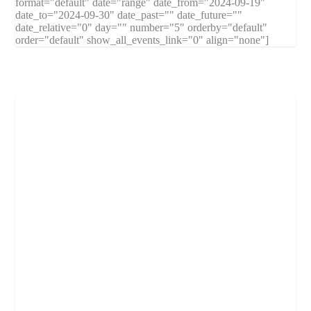
format="default" date="range" date_from="2024-09-19"
date_to="2024-09-30" date_past="" date_future=""
date_relative="0" day="" number="5" orderby="default"
order="default" show_all_events_link="0" align="none"]