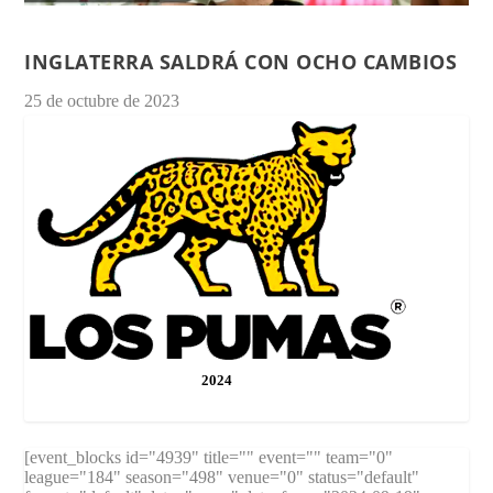
INGLATERRA SALDRÁ CON OCHO CAMBIOS
25 de octubre de 2023
2024
[event_blocks id="4939" title="" event="" team="0"
league="184" season="498" venue="0" status="default"