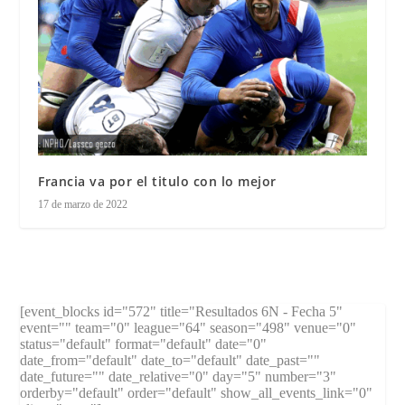
Francia va por el titulo con lo mejor
17 de marzo de 2022
[event_blocks id="572" title="Resultados 6N - Fecha 5"
event="" team="0" league="64" season="498" venue="0"
status="default" format="default" date="0"
date_from="default" date_to="default" date_past=""
date_future="" date_relative="0" day="5" number="3"
orderby="default" order="default" show_all_events_link="0"